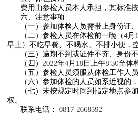
费用由参检人员本人承担，其标准
六、注意事项
（一）参加体检人员需带上身份证
（二）参检人员在体检前一晚（
4
月
早上）不吃早餐、不喝水、不排小便，
（三）逾期不到或证件不齐、身份
（四）
2022
年
4
月
18
日上午
8:30
至体
（五）参检人员须服从体检工作人
（六）参加体检的人员如系近视的
（七）
未按规定时间到指定地点参
权。
联系电话：
0817-2668592