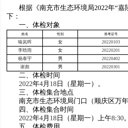
根据《南充市生态环境局
2022
年
“
嘉
下：
一、体检对象
姓名
性别
准考证号
喻岚晖
女
20220103
李晗雨
女
20220201
杨泰宇
男
20220402
谢彪
男
20220301
二、体检时间
2022
年
4
月
18
日（星期一）。
三、体检集合地点
南充市生态环境局门口（顺庆区万
四、体检集合时间
2022
年
4
月
18
日（星期一）上午
8:30
五、体检费用