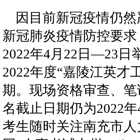
因目前新冠疫情仍然
新冠肺
炎疫情防控要求
2022
年
4
月
22
日
—23
日
2022
年度
“
嘉陵江英才
期。现场资格审查、笔
名截止日期仍为
2022
年
考生随时关注南充市人