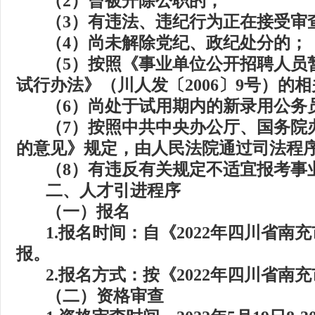
（
2
）曾被开除公职的；
（
3
）有违法、违纪行为正在接受审
（
4
）尚未解除党纪、政纪处分的；
（
5
）按照《事业单位公开招聘人员
试行办法》（川人发〔
2006
〕
9
号）的相
（
6
）尚处于试用期内的新录用公务
（
7
）按照中共中央办公厅、国务院
的意见》规定，由人民法院通过司法程
（
8
）有违反有关规定不适宜报考事
二、人才引进程序
（一）报名
1.
报名时间：自《
2022
年四川省南充
报。
2.
报名方式：按《
2022
年四川省南充
（二）资格审查