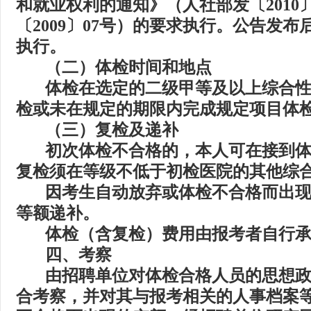
和就业权利的通知》（人社部发〔
2010
〔
2009
〕
07
号）的要求执行。公告发布
执行。
（二）体检时间和地点
体检在选定的二级甲等及以上综合
检或未在规定的期限内完成规定项目体
（三）复检及递补
初次体检不合格的，本人可在接到
复检须在等级不低于初检医院的其他综
因考生自动放弃或体检不合格而出
等额递补。
体检（含复检）费用由报考者自行
四、
考察
由招聘单位对体检合格人员的思想
合考察，并对其与报考相关的人事档案