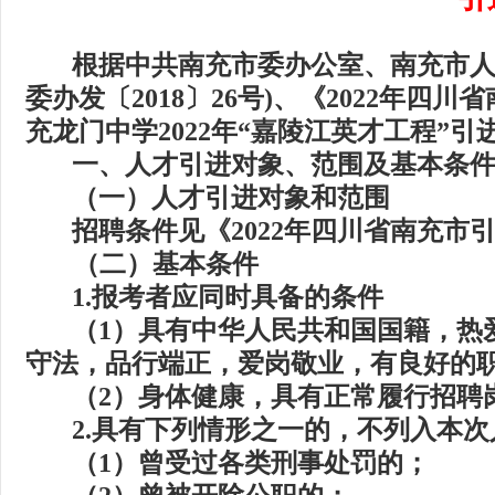
根据中共南充市委办公室、南充市
委办发〔
2018
〕
26
号
)
、《
2022
年四川省
充龙门中学
2022
年
“
嘉陵江英才工程
”
引
一、
人才引进对象、范围及基本条
（一）
人才引进对象和范围
招聘条件见《
2022
年四川省南充市
（二）
基本条件
1.
报考者应同时具备的条件
（
1
）具有中华人民共和国国籍，热
守法，品行端正，爱岗敬业，有良好的
（
2
）身体健康，具有正常履行招聘
2.
具有下列情形之一的，不列入本次
（
1
）曾受过各类刑事处罚的；