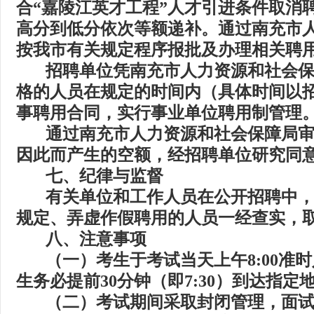
合
“
嘉陵江英才工程
”
人才引进条件取消
高分到低分依次等额递补。通过南充市
按我市有关规定程序报批及办理相关聘
招聘单位凭南充市人力资源和社会
格的人员在规定的时间内（具体时间以
事聘用合同，实行事业单位聘用制管理
通过南充市人力资源和社会保障局
因此而产生的空额，经招聘单位研究同
七、
纪律与监督
有关单位和工作人员在公开招聘中
规定、弄虚作假聘用的人员一经查实，
八、
注意事项
（一）考生于考试当天上午
8:00
准时
生务必提前
30
分钟（即
7:30
）到达指定
（二）考试期间采取封闭管理，面