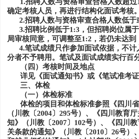
1.
招聘人数与资格审查合格人数超过
确定考核人员，再进行结构化面试考核
2.
招聘人数与资格审查合格人数低于
3.
招
聘比例低于
1:3
，但招聘岗位属
局审核同意，可调整至
1:2
，若仍未达到
4.
笔
试成绩只作参加面试依据，不计
分者不予聘用。笔试及面试成绩实行百
（四）考核时间及地点
详见《面试通知书》或《笔试准考
三、
体检
（一）体检标准
体检的项目和体检标准参照《四川
（川教〔
2004
〕
295
号）、《四川教育厅
知》（川教〔
2007
〕
102
号）、《四川教
关条款的通知》（川教〔
2010
〕
26
号）