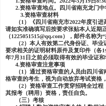
1.
资格审查时间。
2022
年
5
月
19
日
8:3
2.
资格审查地点。四川省南充龙门中
3.
资格审查材料
（
1
）《四川省南充市
2022
年度引进
请如实准确填写后按要求张贴本人近期
（
1225051515@qq.com
），邮件名称为
“
（
2
）本人有效第二代身份证、毕业
要求相关的证明材料原件及复印件（各
1
年
7
月
31
日之前必须取得有效的毕业证和
4.
资格审查注意事项
（
1
）通过资格审查的人员由四川省
格审查的考生，视为自动放弃考试资格
（
2
）资格审查工作贯穿招聘全过程
其报考（聘用）资格，责任自负。
（三）
考核