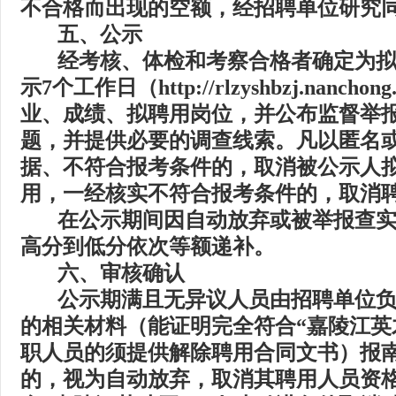
不合格而出现的空额，经招聘单位研究
五、
公示
经考核、体检和考察合格者确定为
示
7
个工作日
（
http://rlzyshbzj.nanchong
业、成绩、拟聘用岗位，并公布监督举
题，并提供必要的调查线索。凡以匿名
据、不符合报考条件的，取消被公示人
用，一经核实不符合报考条件的，取消
在公示期间因自动放弃或被举报查
高分到低分依次等额递补。
六、
审核确认
公示期满且无异议人员由招聘单位
的相关材料（能证明完全符合
“
嘉陵江英
职人员的须提供解除聘用合同文书）报
的，视为自动放弃，取消其聘用人员资